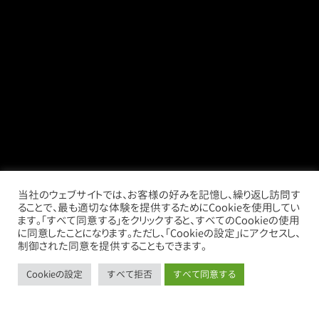
当社のウェブサイトでは、お客様の好みを記憶し、繰り返し訪問す
ることで、最も適切な体験を提供するためにCookieを使用してい
ます。「すべて同意する」をクリックすると、すべてのCookieの使用
に同意したことになります。ただし、「Cookieの設定」にアクセスし、
制御された同意を提供することもできます。
Cookieの設定
すべて拒否
すべて同意する
call
mail
store
thumb_up_alt
お電話
お問い合わせ
借りたい
売りたい