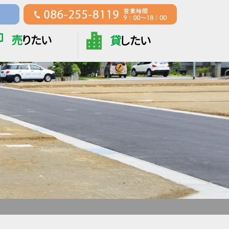
売
りたい
貸
したい