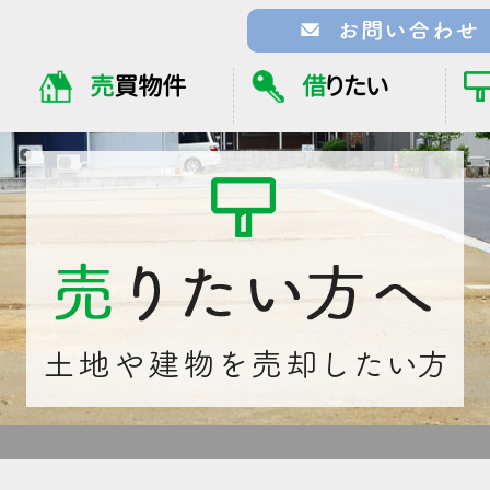
売
買物件
借
りたい