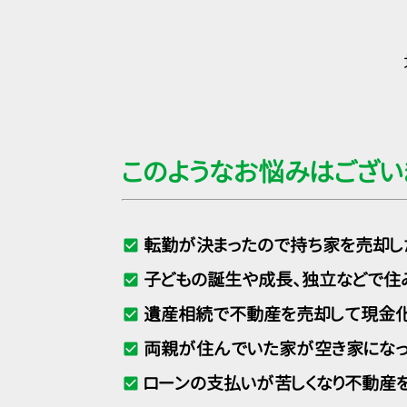
このようなお悩みはござい
転勤が決まったので持ち家を売却し
check_box
子どもの誕生や成長、独立などで住
check_box
遺産相続で不動産を売却して現金
check_box
両親が住んでいた家が空き家になっ
check_box
ローンの支払いが苦しくなり不動産
check_box