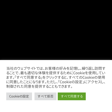
当社のウェブサイトでは、お客様の好みを記憶し、繰り返し訪問す
ることで、最も適切な体験を提供するためにCookieを使用してい
ます。「すべて同意する」をクリックすると、すべてのCookieの使用
に同意したことになります。ただし、「Cookieの設定」にアクセスし、
制御された同意を提供することもできます。
Cookieの設定
すべて拒否
すべて同意する
call
mail
store
thumb_up_alt
お電話
お問い合わせ
借りたい
売りたい