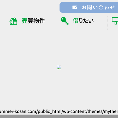
売
買物件
借
りたい
ummer-kosan.com/public_html/wp-content/themes/mythe