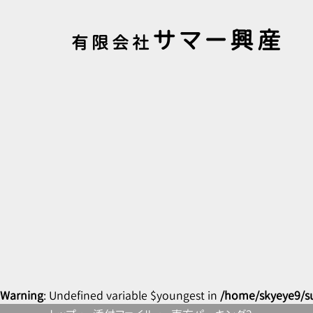
サマー興産
有限会社
Warning
: Undefined variable $youngest in
/home/skyeye9/s