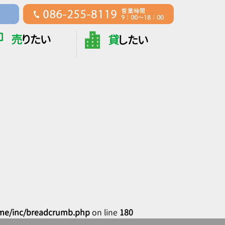
売
りたい
貸
したい
me/inc/breadcrumb.php
on line
180