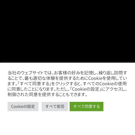
当社のウェブサイトでは、お客様の好みを記憶し、繰り返し訪問す
ることで、最も適切な体験を提供するためにCookieを使用してい
ます。「すべて同意する」をクリックすると、すべてのCookieの使用
に同意したことになります。ただし、「Cookieの設定」にアクセスし、
制御された同意を提供することもできます。
Cookieの設定
すべて拒否
すべて同意する
call
mail
store
thumb_up_alt
お電話
お問い合わせ
借りたい
売りたい