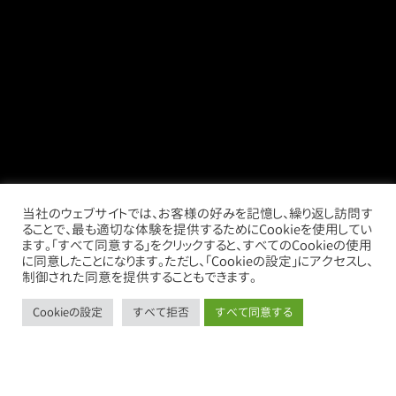
当社のウェブサイトでは、お客様の好みを記憶し、繰り返し訪問す
ることで、最も適切な体験を提供するためにCookieを使用してい
ます。「すべて同意する」をクリックすると、すべてのCookieの使用
に同意したことになります。ただし、「Cookieの設定」にアクセスし、
制御された同意を提供することもできます。
Cookieの設定
すべて拒否
すべて同意する
call
mail
store
thumb_up_alt
お電話
お問い合わせ
借りたい
売りたい