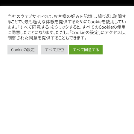
当社のウェブサイトでは、お客様の好みを記憶し、繰り返し訪問す
ることで、最も適切な体験を提供するためにCookieを使用してい
ます。「すべて同意する」をクリックすると、すべてのCookieの使用
に同意したことになります。ただし、「Cookieの設定」にアクセスし、
制御された同意を提供することもできます。
Cookieの設定
すべて拒否
すべて同意する
call
mail
store
thumb_up_alt
お電話
お問い合わせ
借りたい
売りたい
売買物件