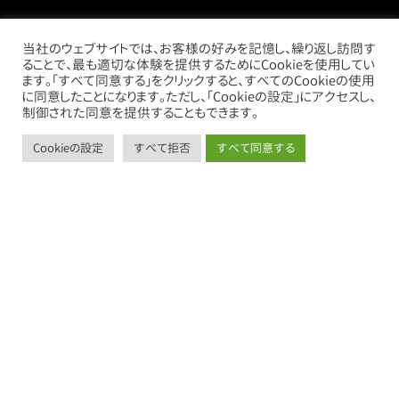
当社のウェブサイトでは、お客様の好みを記憶し、繰り返し訪問す
ることで、最も適切な体験を提供するためにCookieを使用してい
ます。「すべて同意する」をクリックすると、すべてのCookieの使用
に同意したことになります。ただし、「Cookieの設定」にアクセスし、
制御された同意を提供することもできます。
Cookieの設定
すべて拒否
すべて同意する
call
mail
store
thumb_up_alt
お電話
お問い合わせ
借りたい
売りたい
売買物件