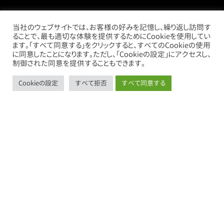
当社のウェブサイトでは、お客様の好みを記憶し、繰り返し訪問す
ることで、最も適切な体験を提供するためにCookieを使用してい
ます。「すべて同意する」をクリックすると、すべてのCookieの使用
に同意したことになります。ただし、「Cookieの設定」にアクセスし、
制御された同意を提供することもできます。
Cookieの設定
すべて拒否
すべて同意する
call
mail
store
thumb_up_alt
お電話
お問い合わせ
借りたい
売りたい
売買物件