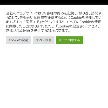
当社のウェブサイトでは、お客様の好みを記憶し、繰り返し訪問す
ることで、最も適切な体験を提供するためにCookieを使用してい
ます。「すべて同意する」をクリックすると、すべてのCookieの使用
に同意したことになります。ただし、「Cookieの設定」にアクセスし、
制御された同意を提供することもできます。
Cookieの設定
すべて拒否
すべて同意する
call
mail
store
thumb_up_alt
お電話
お問い合わせ
借りたい
売りたい
売買物件