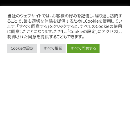
当社のウェブサイトでは、お客様の好みを記憶し、繰り返し訪問す
ることで、最も適切な体験を提供するためにCookieを使用してい
ます。「すべて同意する」をクリックすると、すべてのCookieの使用
に同意したことになります。ただし、「Cookieの設定」にアクセスし、
制御された同意を提供することもできます。
Cookieの設定
すべて拒否
すべて同意する
call
mail
store
thumb_up_alt
お電話
お問い合わせ
借りたい
売りたい
売買物件