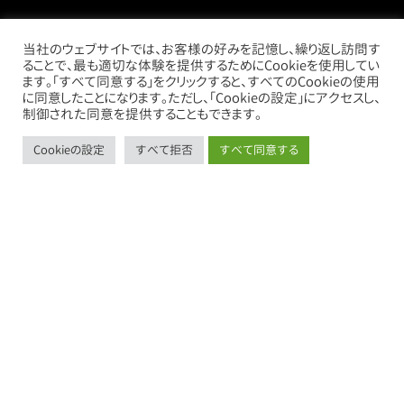
当社のウェブサイトでは、お客様の好みを記憶し、繰り返し訪問す
ることで、最も適切な体験を提供するためにCookieを使用してい
ます。「すべて同意する」をクリックすると、すべてのCookieの使用
に同意したことになります。ただし、「Cookieの設定」にアクセスし、
制御された同意を提供することもできます。
Cookieの設定
すべて拒否
すべて同意する
call
mail
store
thumb_up_alt
お電話
お問い合わせ
借りたい
売りたい
売買物件