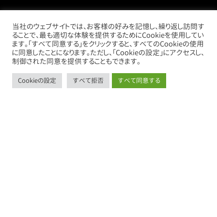
当社のウェブサイトでは、お客様の好みを記憶し、繰り返し訪問す
ることで、最も適切な体験を提供するためにCookieを使用してい
ます。「すべて同意する」をクリックすると、すべてのCookieの使用
に同意したことになります。ただし、「Cookieの設定」にアクセスし、
制御された同意を提供することもできます。
Cookieの設定
すべて拒否
すべて同意する
call
mail
store
thumb_up_alt
お電話
お問い合わせ
借りたい
売りたい
売買物件