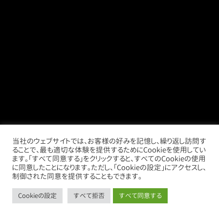
当社のウェブサイトでは、お客様の好みを記憶し、繰り返し訪問す
ることで、最も適切な体験を提供するためにCookieを使用してい
ます。「すべて同意する」をクリックすると、すべてのCookieの使用
に同意したことになります。ただし、「Cookieの設定」にアクセスし、
制御された同意を提供することもできます。
Cookieの設定
すべて拒否
すべて同意する
call
mail
store
thumb_up_alt
お電話
お問い合わせ
借りたい
売りたい