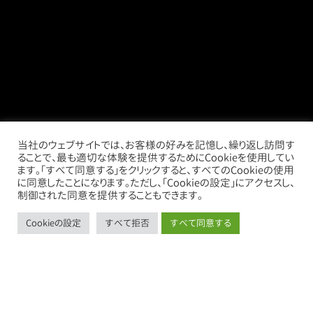
当社のウェブサイトでは、お客様の好みを記憶し、繰り返し訪問す
売買物件
ることで、最も適切な体験を提供するためにCookieを使用してい
ます。「すべて同意する」をクリックすると、すべてのCookieの使用
借りたい
に同意したことになります。ただし、「Cookieの設定」にアクセスし、
制御された同意を提供することもできます。
売りたい
貸したい
Cookieの設定
すべて拒否
すべて同意する
call
mail
store
thumb_up_alt
お電話
お問い合わせ
借りたい
売りたい
会社案内
お知らせ
お問い合わせ