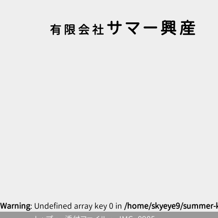
サマー興産
有限会社
Warning
: Undefined array key 0 in
/home/skyeye9/summer-k