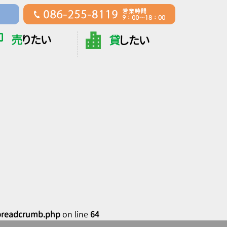
売
りたい
貸
したい
breadcrumb.php
on line
64