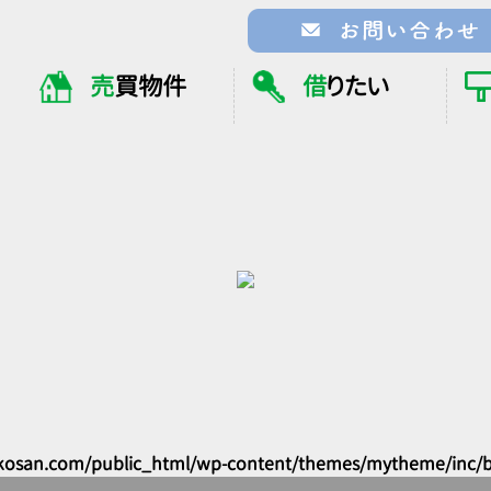
売
買物件
借
りたい
osan.com/public_html/wp-content/themes/mytheme/inc/